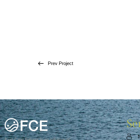
Prev Project
Se
East Cape Futures is an initiative of: