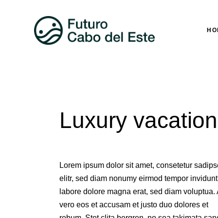
HO
Luxury vacation
Lorem ipsum dolor sit amet, consetetur sadips
elitr, sed diam nonumy eirmod tempor invidunt
labore dolore magna erat, sed diam voluptua. 
vero eos et accusam et justo duo dolores et
rebum. Stet clita bergren, no sea takimata san