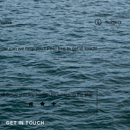
se prove you are human by selecting the
star
.