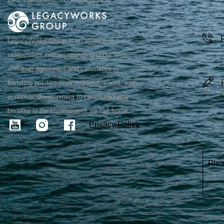
LegacyWorks Group is an alliance of
independent entities operating under an
affiliation agreement and committed to
fostering positive environmental, social, and
economic development to create enduring
benefits in the communities we call home.
Privacy Policy
Plea