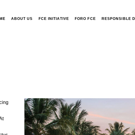
ME
ABOUT US
FCE INITIATIVE
FORO FCE
RESPONSIBLE 
cing
At
ctus.