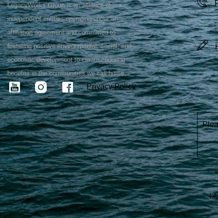
LegacyWorks Group is an alliance of
independent entities operating under an
affiliation agreement and committed to
fostering positive environmental, social, and
economic development to create enduring
benefits in the communities we call home.
Privacy Policy
Plea
I 