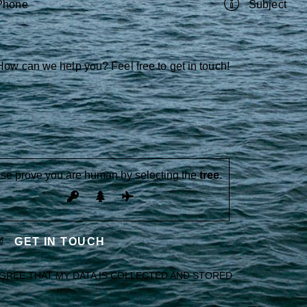
se prove you are human by selecting the
tree
.
AGREE THAT MY DATA IS
COLLECTED AND STORED
.