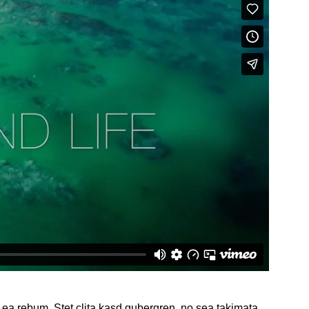
 ea rebum. Stet clita kasd gubergren, no sea takimata