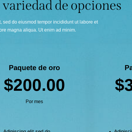
 variedad de opciones
t, sed do eiusmod tempor incididunt ut labore et
ore magna aliqua. Ut enim ad minim.
Paquete de oro
Pa
$200.00
$
Por mes
Adipiscing elit sed do.
Adipisci