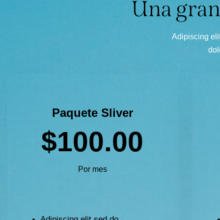
Una gran
Adipiscing eli
dol
Paquete Sliver
$100.00
Por mes
Adipiscing elit sed do.