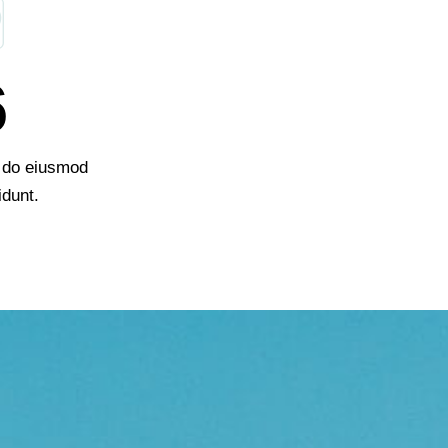
6
d do eiusmod
idunt.