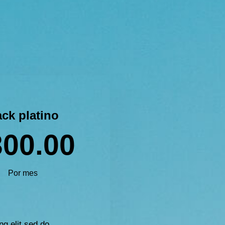
ck platino
300.00
Por mes
ng elit sed do.