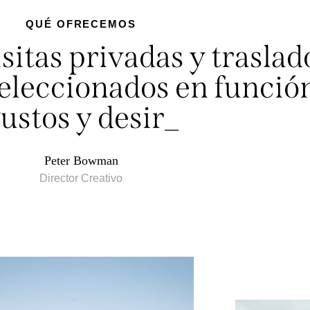
QUÉ OFRECEMOS
isitas privadas y traslad
leccionados en función
gustos y
b
_
Peter Bowman
Director Creativo