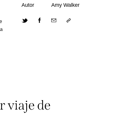
Autor
Amy Walker
e
ea
r viaje de